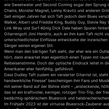
wie Sweetwater und Second Coming sogar den Sprung in 
Chains, Monster Magnet, Lenny Kravitz und anderen Grö
Seit einigen Jahren hat sich Taft jedoch dem Blues versc
Walker, Albert und Freddie King, Buddy Guy, Stevie Ray 
Link Wray und Surf-König Dick Dale haben Spuren hinterla
Gitarrengott Jimi Hendrix, auch an ihm kam Taft nicht v
unterschiedlichster Einflüsse entwickelte der inzwischen
Sänger seinen eigenen Stil.
Wenn man den bärtigen Taft sieht, der eher wie ein Outl
hört, dann erwartet man eigentlich einen Typen mit rau
Reibeisenstimme. Doch der optische Eindruck leitet in die
Amerikaner eher feinfühlig, gefühlvoll.
Dass Dudley Taft zudem ein versierter Gitarrist ist, steh
handwerkliche Finesse“ bescheinigen ihm Fans und Musi
mit seiner Band auf der Bühne steht – „ansteckende, hölli
das ist ein kraftvoller, kerniger, rotziger Trio-Trip, der
bedächtig-sphärischem Bluesrock und halsbrecherische
Im Frühjahr 2023 ist der virtuose Bluesrock-Zauberer aus